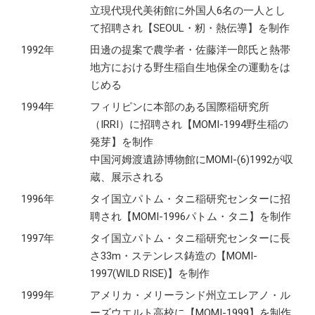
立現代現代美術館に外国人6名の一人とし
て招聘され【SEOUL・籾・熱伝導】を制作
1992年
田邊の提案で農学者・佐藤洋一郎氏と熱帯
地方における野生稲自生地保全の運動をは
じめる
1994年
フィリピンに本部のある国際稲研究所
（IRRI）に招聘され【MOMI-1994野生稲の
発芽】を制作
中国河姆渡遺跡博物館にMOMI-(6)1992が収
蔵、展示される
1996年
タイ国立パトム・タニ稲研究センターに招
聘され【MOMI-1996パトム・タニ】を制作
1997年
タイ国立パトム・タニ稲研究センターに長
さ33m・ステンレス鋳造の【MOMI-
1997(WILD RISE)】を制作
1999年
アメリカ・メリーランド州立エレアノ・ル
ーズウエルト高校に【MOMI-1999】を制作