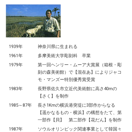
1939年
神奈川県に生まれる
1961年
多摩美術大学彫刻科 卒業
1979年
第一回ヘンリー・ムーア大賞展（箱根・彫
刻の森美術館）で【混在あ】によりジャコ
モ・マンズー特別優秀賞受賞
1983年
長野県佐久市立近代美術館に高さ40mの
【さく】を制作
1985～87年
長さ1Kmの横浜港突堤に3部作からなる
【遥かなるもの・横浜】の構想をたて、第
一部作【貝】 第二部作【花だん】を制作
1987年
ソウルオリンピック関連事業として韓国々