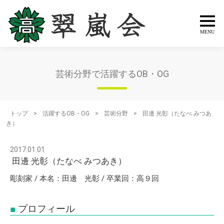
芸術分野で活躍するOB・OG
トップ
>
活躍するOB・OG
>
芸術分野
>
田邊 光彰（たなべ みつあ
き）
2017.01.01
田邊 光彰（たなべ みつあき）
彫刻家 / 本名：田邊 光彰 / 卒業回：高９回
プロフィール