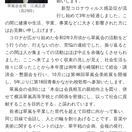
願いします。
翠嵐会会長 江成正彦
新型コロナウィルス感染症が流
（高29回）
行し始めて3年が経過しました。こ
の間に健康や生活、学業、事業などに大きく影響された方に
はお見舞い申し上げます。
コロナが広がり始めた令和2年3月頃から翠嵐会の活動をど
う行うのか、行えないのか、苦悩の連続でした。振り返ると
この間は人が集まっての活動はほぼ中止を余儀なくさせられ
ました。ここへ来てようやく収束の兆しが見え、社会生活も
徐々に戻ったことから本年度は例年通り崎陽軒にて総会・講
演会・懇親会を行い、10月には第48回翠嵐会美術展を開催
し、5年ぶりに第18回青春かながわ校歌祭へ参加いたします。
翠嵐会の会則には「本会は会員相互の親睦向上を図り、併
せて横浜翠嵐高等学校との関係を密接にし、以って社会に貢
献することを目的とする」と謳われています。
前者は翠嵐を卒業した世代を超えて目標に向かって集い、
同じ目線で会話し、人との輪を創りあげることです。音楽や
美術に関するイベントのほか、翠平戦の企画、会報の発行、