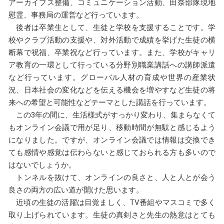
アーカイブス整備、コミュニケーション活動、田奈部隊現地
慰霊、事務局の運営など行っています。
後者は卒業生として、生徒と学校を支援することです。学
校やクラブ活動の支援や、対外活動で成績を挙げた生徒の横
断幕で祝福、卒業祝など行っています。また、学校がキャリ
ア教育の一環として行っている分野別職業講話への講師派遣
など行っています。グローバル人材の育成や世界の産業状
況、日本社会の変化などを伝える機会を増やすなど生徒の将
来への希望と可能性などテーマとした講話を行っています。
この3年の間に、生活様式がすっかり変わり、集まらなくて
もオンライン会議で用が足り、移動時間が無駄と感じるよう
になりました。ですが、オンライン会議では情報は交換でき
ても感情や感覚は伝わらないと感じておられる方も多いので
はないでしょうか。
トンネルを抜けて、オンラインの良さと、人と人とが会う
良さの両方の広い道が開けた思います。
近頃の生徒の活躍は目覚ましく、TV番組やマスコミで多く
取り上げられています。生徒の真剣さと先生の熱意はとても