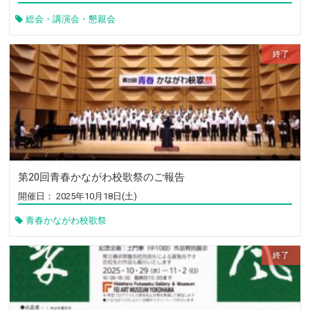
【クラブだより（野球部）】 2026年OB会「新
2026/01/28
春の集い」 開催
総会・講演会・懇親会
【クラブだより（横浜翠嵐OBOG吹奏楽団）】
2026/01/26
横浜翠嵐OBOG吹奏楽団 第18回定期演奏会
【同期会情報（高47回）】 翠嵐高校第47期同窓
2025/12/13
会のお知らせ
【同期会情報（高36回）】 高36回 同窓会「還
2025/12/04
暦会」のお知らせ
【クラブだより（野球部）】 翠嵐・平沼交流戦
2025/12/03
で凱歌！
第20回青春かながわ校歌祭のご報告
【イベント】 田奈部隊学徒勤労動員生徒殉難者
開催日：
2025年10月18日(土)
2025/12/02
慰霊訪問いたしました
青春かながわ校歌祭
【クラブだより（野球部）】 高校23回金子が悲
2025/10/21
願の初制覇！第33回親睦ゴルフ大会を開催
【イベント】 「第50回翠嵐会美術展」開催のお
2025/10/08
知らせ