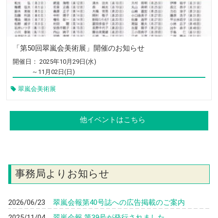
【同期会情報（高11回）】 高校１１期 同期会
2025/09/22
のお知らせ
【クラブだより（野球部）】 新チームがスター
2025/09/09
ト、秋の県大会へ進出！
「第50回翠嵐会美術展」開催のお知らせ
【同期会情報（高30回）】 翠嵐高校30期 第6
2025/09/05
開催日：
2025年10月29日(水)
回同期会
～11月02日(日)
2025/09/03
【イベント】 「平曲の会」を開催します
翠嵐会美術展
2025/09/01
【イベント】 第49回 翠嵐会美術展のご報告
【同期会情報（高45回）】 第2回 翠嵐高校45
2025/08/18
他イベントはこちら
期同窓会 開催案内
事務局より
お知らせ
2026/06/23
翠嵐会報第40号誌への広告掲載のご案内
2025/11/04
翠嵐会報 第39号が発行されました