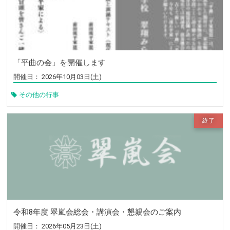
2026/05/16
【イベント】 令和8年度役員会開催のご案内
【クラブだより（野球部）】 2026年度OB会総
2026/04/28
会開催のご案内
【クラブだより（野球部）】 杉浦前会長2度目
2026/04/28
「平曲の会」を開催します
の栄冠！第34回親睦ゴルフ大会を開催
開催日：
2026年10月03日(土)
【同期会情報（高25回）】 第9回横浜翠嵐高校
2026/04/13
その他の行事
25期同期会開催のお知らせ
【イベント】 第20回青春かながわ校歌祭のご報
2026/04/08
告
【同期会情報（高33回）】 2027年 33回 同窓
2026/03/18
会について
【クラブだより（野球部）】 春の県大会へ地区
2026/03/18
予選が始まります
2026/03/09
【翠嵐会について】 役員・組織
令和8年度 翠嵐会総会・講演会・懇親会のご案内
2026/03/09
【翠嵐会について】 翠嵐会役員名簿
開催日：
2026年05月23日(土)