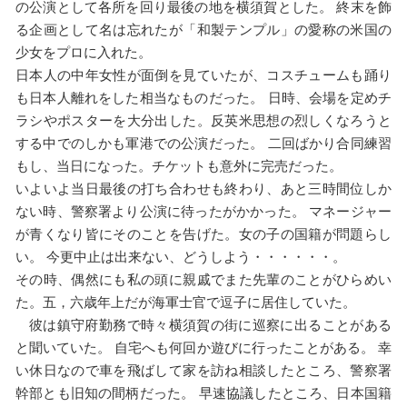
の公演として各所を回り最後の地を横須賀とした。 終末を飾
る企画として名は忘れたが「和製テンプル」の愛称の米国の
少女をプロに入れた。
日本人の中年女性が面倒を見ていたが、コスチュームも踊り
も日本人離れをした相当なものだった。 日時、会場を定めチ
ラシやポスターを大分出した。反英米思想の烈しくなろうと
する中でのしかも軍港での公演だった。 二回ばかり合同練習
もし、当日になった。チケットも意外に完売だった。
いよいよ当日最後の打ち合わせも終わり、あと三時間位しか
ない時、警察署より公演に待ったがかかった。 マネージャー
が青くなり皆にそのことを告げた。女の子の国籍が問題らし
い。 今更中止は出来ない、どうしよう・・・・・・。
その時、偶然にも私の頭に親戚でまた先輩のことがひらめい
た。五，六歳年上だが海軍士官で逗子に居住していた。
彼は鎮守府勤務で時々横須賀の街に巡察に出ることがある
と聞いていた。 自宅へも何回か遊びに行ったことがある。 幸
い休日なので車を飛ばして家を訪ね相談したところ、警察署
幹部とも旧知の間柄だった。 早速協議したところ、日本国籍