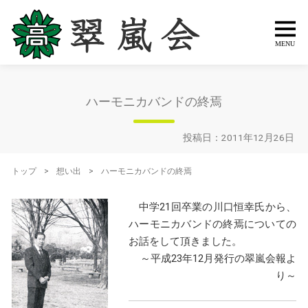
ハーモニカバンドの終焉
投稿日：2011年12月26日
トップ
>
想い出
>
ハーモニカバンドの終焉
中学21回卒業の川口恒幸氏から、
ハーモニカバンドの終焉についての
お話をして頂きました。
～平成23年12月発行の翠嵐会報よ
り～