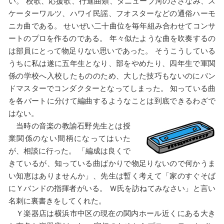
い。 校歌、応援歌、行進曲類、ダニューブ河のさざなみ、ス
ケーターワルツ、ハワイ民謡、フオスターなどの通俗ハーモ
ニカ曲である。 せいぜい二十曲位を毎年組み合わせてコンサ
ートのプロを作るのである。 年々似たような曲を吹奏するの
は部員にとって物足りない思いであった。 そうこうしている
うちに私は遂に五年生となり、部をやめたり、四年生で軍関
係の学校へ入校したもののため、大した技巧もないのにバン
ドマスターでコンダクターとなってしまった。 知っている曲
を各パートに分けて編曲するようなことは到底できるわざで
はない。
当時の音楽の教諭石野先生とは授
業関係のない間柄になってはいた
が、相談に行った。 「編成は良くで
きているが、知っている曲ばかりで物足りないので何かうま
い知恵はありませんか」、先生は暫く考えて「家のすぐそば
にＹバンドの指揮者がいる。 Ｗ氏を訪ねてみなさい」と言い
名刺に裏書きをしてくれた。
Ｙ楽器店は横浜市中区の現在の関内ホール近くにある大き