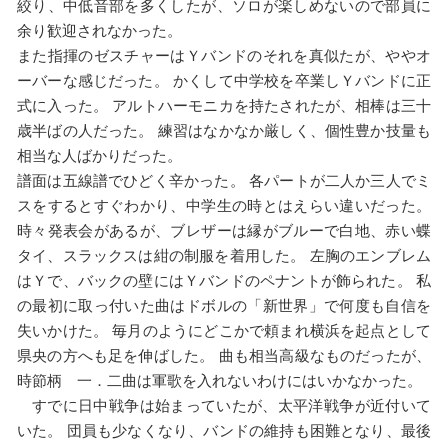
絞り、中低音部を多くしたが、ソロが楽しめないので部員に
余り歓迎されなかった。
また指揮のゼスチャーはＹバンドのそれを真似たが、ややオ
ーバーな感じだった。 かくして中学校を卒業しＹバンドに正
式に入った。 アルトハーモニカを持たされたが、相棒は三十
歳半ばの人だった。 練習はなかなか厳しく、個性豊か技量も
相当な人ばかりだった。
譜面は五線譜でひどく辛かった。 各パートが二人か三人でミ
スをするとすぐわかり、中学生の時とはえらい違いだった。
時々発表会があるが、ブレザーは縁がブルーで白地、赤い蝶
タイ、スラックスは紺の制服を着用した。 左胸のエンブレム
はＹで、バックの壁にはＹバンドのペナントが飾られた。 私
の最初に取っ付いた曲はドボルの「新世界」で何度も自信を
失いかけた。 毎月のようにどこかで頼まれ横浜を起点として
県央の方へも足を伸ばした。 曲も相当高級なものだったが、
時節柄 一．二曲は軍歌を入れないわけにはいかなかった。
すでに日中戦争は始まっていたが、太平洋戦争が近付いて
いた。 団員も少なくなり、バンドの維持も困難となり、最後