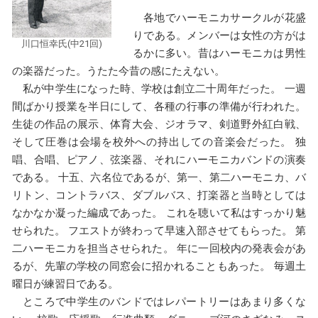
各地でハーモニカサークルが花盛
りである。メンバーは女性の方がは
川口恒幸氏(中21回)
るかに多い。昔はハーモニカは男性
の楽器だった。うたた今昔の感にたえない。
私が中学生になった時、学校は創立二十周年だった。 一週
間ばかり授業を半日にして、各種の行事の準備が行われた。
生徒の作品の展示、体育大会、ジオラマ、剣道野外紅白戦、
そして圧巻は会場を校外への持出しての音楽会だった。 独
唱、合唱、ピアノ、弦楽器、それにハーモニカバンドの演奏
である。 十五、六名位であるが、第一、第二ハーモニカ、バ
リトン、コントラバス、ダブルバス、打楽器と当時としては
なかなか凝った編成であった。 これを聴いて私はすっかり魅
せられた。 フエストが終わって早速入部させてもらった。 第
二ハーモニカを担当させられた。 年に一回校内の発表会があ
るが、先輩の学校の同窓会に招かれることもあった。 毎週土
曜日が練習日である。
ところで中学生のバンドではレパートリーはあまり多くな