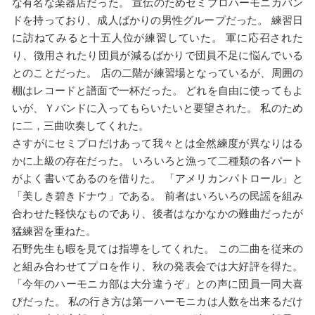
な有名な楽器店だった。 宣伝のためセミプロハーモニカバン
ドを持っており、成人ばかりの男性グループだった。 練習日
に訪ねてみると十五人位が練習していた。 軍に応召された
り、徴用されたり団員が減るばかりで団員不足に悩んでいる
とのことだった。 店の二階が練習場となっているが、周囲の
棚はレコードと譜面で一杯だった。 どれを自由に使ってもよ
いが、Ｙバンドに入ってもらいたいと要望された。 私のため
に二，三曲吹奏してくれた。
さすがにセミプロだけあって我々とは全然練度が異なりはる
かに上級の存在だった。 いろいろと漁って二種類の各パート
がよく書いてあるのを借りた。 「アメリカンパトロール」と
「美しき碧きドナウ」である。 前者はいろいろの民謡を組み
合わせた軽快なものであり、後者はなかなかの難曲だったが
猛練習を重ねた。
石野先生も暇を見ては指導をしてくれた。 この二曲を従来の
と組み合わせてプロを作り、秋の発表会では大好評を得た。
「今年のハーモニカ部は大分違うぞ」との声に団員一同大喜
びだった。 私の行き方は第一ハーモニカは人数を出来るだけ