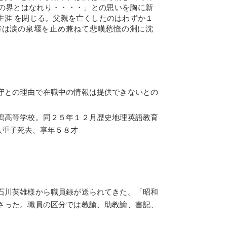
の界とはなれり・・・・」との思いを胸に新
生涯 を閉じる。父親を亡くしたのはわずか１
時は涙の泉堰を止め兼ねて悲嘆愁憺の淵に沈
守との理由で在職中の情報は提供できないとの
潟高等学校。同２５年１２月歴史地理英語教育
八重子死去、享年５８才
石川英雄様から職員録が送られてきた。「昭和
さった。職員の区分では教諭、助教諭、書記、