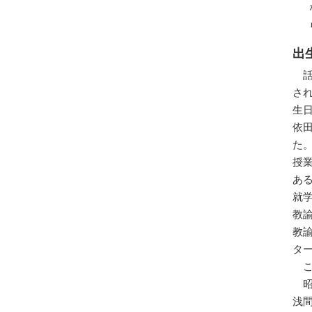
出
さ
生
依
た
授
あ
就
教
教
タ
浅