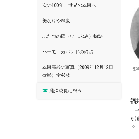
次の100年、世界の翠嵐へ
美なりや翠嵐
ふたつの碑（いしぶみ）物語
ハーモニカバンドの終焉
翠嵐高校の写真（2009年12月12日
瀧澤
撮影）全48枚
瀧澤校長に想う
福
ら