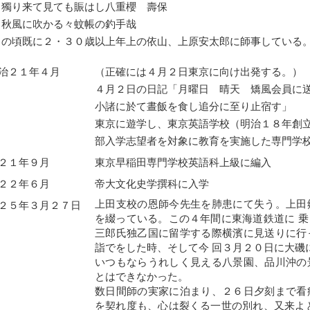
り来て見ても賑はし八重櫻 壽保
風に吹かる々蚊帳の釣手哉
この頃既に２・３０歳以上年上の依山、上原安太郎に師事している
治２１年４月
（正確には４月２日東京に向け出発する。）
４月２日の日記「月曜日 晴天 矯風会員に
小諸に於て晝飯を食し追分に至り止宿す」
東京に遊学し、東京英語学校（明治１８年創
部入学志望者を対象に教育を実施した専門学
２１年９月
東京早稲田専門学校英語科上級に編入
２２年６月
帝大文化史学撰科に入学
上田支校の恩師今先生を肺患にて失う。上田
２５年３月２７日
を綴っている。この４年間に東海道鉄道に 
三郎氏独乙国に留学する際横濱に見送りに行
詣でをした時、そして今 回３月２０日に大磯
いつもならうれしく見える八景園、品川沖の
とはできなかった。
数日間師の実家に泊まり、２６日夕刻まで看
を契れ度も、心は裂くる一世の別れ、又来よ