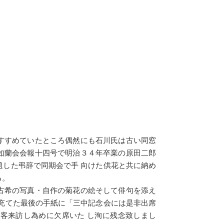
すすめていたところ偶然にも石川氏は古い同窓
如蘭会会報十四号で明治３４年卒業の原田二郎
した弔辞で同期会で手 向けた供花と共に納め
る。
古希の写真・自作の菊花の絵そして俳句を添え
充てた最後の手紙に「三中記念会には是非出席
客来訪し為めに欠席いた し洵に残念致しまし