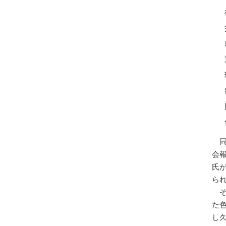
就
退
会
氏
ら
た
し