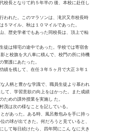
代校長となりて約５年半の 後、本校に赴任し
行われた。このマラソンは、滝沢又市校長時
は５マイル、秋は１０マイルであった。
山、歴史学者でもあった同校長は、頂上で杣
生徒は帰宅の途中であった。学校では寄宿舎
真影と校旗を大八車に積んで、校門の所に待機
の警護にあたった。
功績を残して、在任３年５ヶ月で大正３年１
実な人柄と豊かな学識で、職員生徒より慕われ
示して、学習意欲の向上をはかった。また成績
のための課外授業を実施し た。
村茂は次の様なことを記している。
ことがあった。ある時、風呂敷包みを手に持っ
ル位の球が出てきた。何だろうと見ていると、
にして毎日続けたら、四年間にこん なに大き