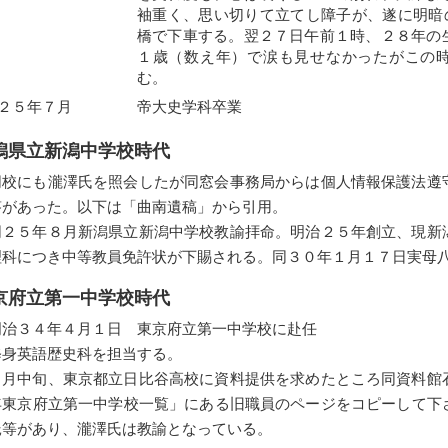
袖重く、思い切りて立てし障子が、遂に明暗
橋で下車する。翌２７日午前１時、２８年の
１歳（数え年）で涙も見せなかったがこの
む。
２５年７月
帝大史学科卒業
潟県立新潟中学校時代
同校にも瀧澤氏を照会したが同窓会事務局からは個人情報保護法遵
答があった。以下は「曲南遺稿」から引用。
同２５年８月新潟県立新潟中学校教諭拝命。明治２５年創立、現新
理科につき中等教員免許状が下賜される。同３０年１月１７日実母
京府立第一中学校時代
明治３４年４月１日 東京府立第一中学校に赴任
修身英語歴史科を担当する。
４月中旬、東京都立日比谷高校に資料提供を求めたところ同資料館
年東京府立第一中学校一覧」にある旧職員のページをコピーして下
託等があり、瀧澤氏は教諭となっている。