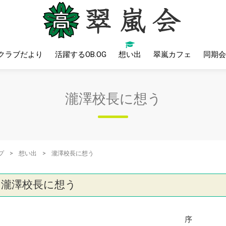
クラブだより
活躍するOB.OG
想い出
翠嵐カフェ
同期会
瀧澤校長に想う
プ
>
想い出
>
瀧澤校長に想う
瀧澤校長に想う
序