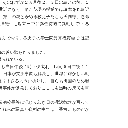
。そのわずか２ヵ月後２、３日の患いの後、１
世話になり、また英語の授業では読本を丸暗記
。第二の親と崇める教え子たちも氏同様、恩師
澤先生も府立三中に奏任待遇で異動してい る
んでおり、教え子の学士院受賞祝賀会で は記
虫の善い歌を作りました。
綴られている。
しも当日午後７時（伊太利亜時間６日午後１１
、日本が支那事変も解決し、世界に輝かしい動
り下さるようお祈りし、 自らも御国のため献
橋事件が勃発しておりここにも当時の庶民も軍
勝浦校長等に混じり若き日の瀧沢教諭が写って
これらの写真が資料の中では一番古いものだが