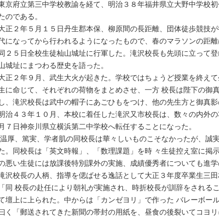
東京府立第三中学校教諭を経て、明治３８年福井県立大野中学校初
たのである。
大正２年５月１５日丹生郡本保、柳原間の長距離、団体徒歩競技が
代になってから行われるようになったもので、春のマラソンの距離
同２５日全校生徒杣山城址に行軍した。滝沢校長も先頭に立って登
山城址にまつわる歴史を語った。
大正２年９月、武生大火が起きた。学校ではちょうど授業を終えて
生に命じて、それぞれの荷物をまとめさせ、一方 校長は陛下の御
し、滝沢校長は武中の帽子にあごひもをつけ、他の先生方と御真影
明治４３年１０月、本校に着任した滝沢又市校長は、数々の内外の
月７日神奈川県立横浜第二中学校へ転任することになった。
温厚、篤実、学者肌の同校長は華々しいものこそなかったが、誠
た。同校長は「英文時報」、「数理課題」を時 々生徒控え室に掲
の悪い生徒には放課後特別課外の実施、成績優秀者についても進学
滝沢校長の人柄、指導を偲ばせる逸話として大正３年度卒業生三田
「同 校長の赴任により朝礼が実施され、時折校長が訓辞をされる
て壇上に上られた。中からは「カンゼヨリ」で作った バレーボー
曰く「郵送されてきた新聞の帯封の用紙を、昼食の後裂いてコヨリ