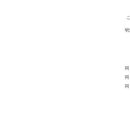
獨
秋
明
同
同
同