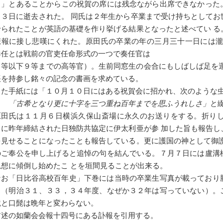
。」とあることからこの祝賀の席には残念ながら出席できなかった
月３日に逝去された。 同氏は２年生から卒業まで受け持ちとしてお
せられたことが英語の基礎を作り挙げる結果となったと述べてい る
悲報に接し悲嘆にくれた。原田氏の卒業の年の三月三十一日には瀧
奏任とは戦前の官吏任命形式の一つで奏任官は
３等以下９等までの高等官）。生前同窓生の会合にもしばしば足を運
帳を持参し銘々の記念の書画を求めている。
また手紙には「１０月１０日にはある祝賀会に招かれ、次のような
「古希となり更に十字を三つ重ね百年までを思ふうれしさ」
と
原田氏は１１月６日横浜久保山斎場に永久のお送りをする。折り
）に昨年締結された日独防共協定に伊太利亜が参 加した旨も報告し
を見せることになったことも報告している。更に護国の神として御護
のご奉公を申し上げると追悼の句を結んでいる。７月７日には盧溝
思想に傾倒し始めたこ とを垣間見ることが出来る。
なお「日比谷高校百年史」下巻には当時の卒業生写真が載っており
る（明治３１、３３，３４年度、なぜか３２年は写っていない）。
鏡と口髭は晩年と変わらない。
前述の如蘭会会報十四号にある訃報を引用する。