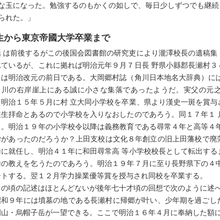
な玉になった。勉強するのもかくの如しで、毎日少しずつでも継続
られた。」
生から東京帝國大学卒業まで
話 は前後するがこの後国会図書館の研究吏により瀧澤校長の遺稿集
れているが、これに拠れば明治元年９月７日長 野県小縣郡長瀬村３
日は明治改元の前日である。大岡郷村誌（角川日本地名大辞典）には
田川の右岸崖上にある誠に小さな集落であったようだ。実父の元
。明治１５年５月に村 立大同小学校を卒業、県より漢史一斑を賞与
業生拝命とあるので小学校を入りなおしたのであろう。同１７年１ 
る。明治１９年の小学校令以降は義務教育である尋常４年と高等４年
学があったのだろうか？上田支校は文化８年創立の旧上田藩校で廃
諭に就任し、明治４１年に和田尋常高 等小学校校長として転出する
諭の教えを乞うたのであろう。明治１９年７月に至り長野県下の４中
ートする。翌１２月学力操業優等賞を授与され同校を卒業する。
この頃の記述はほとんどないが後年七十才頃の回想で次のように述
昭和９年には墳墓の地である長瀬村に帰郷が叶い、少年期を過ごし
間山・烏帽子岳が一望できる。ここで明治１６年４月に奉納した額