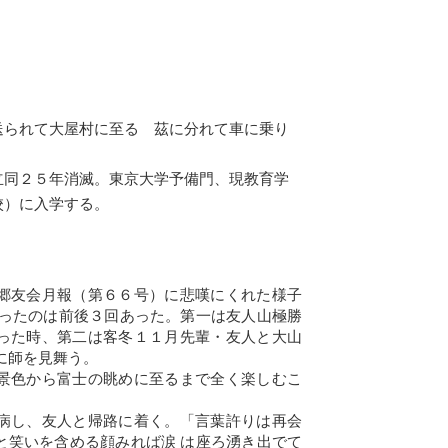
。
送られて大屋村に至る 茲に分れて車に乗り
立同２５年消滅。東京大学予備門、現教育学
校）に入学する。
郷友会月報（第６６号）に悲嘆にくれた様子
乗ったのは前後３回あった。第一は友人山極勝
った時、第二は客冬１１月先輩・友人と大山
に師を見舞う。
景色から富士の眺めに至るまで全く楽しむこ
病し、友人と帰路に着く。「言葉許りは再会
と笑いを含める顔みれば涙 は座ろ湧き出でて