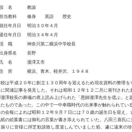
役 名
教諭
担当教科
修身 英語 歴史
任年月日
明治３０年４月
任年月日
明治３４年４月
現 職
神奈川第二横浜中学校長
出身県名
長野
氏 名
瀧澤又市
住 所
横浜、青木、軽井沢、１９４８
同校は平成２０年に創立１３０周年を迎えるため現在資料の整理を
報に関連記事を発見した。それは昭和１２年１２二月に発刊された
が瀧澤校長の葬儀の席上読み上げられた「恩師瀧澤先生を偲ぶ」と題
れたものであった。この中で一中奉職時代の出来事が触れられてい
その会報によれば昭和１２年９月７日には７０歳の誕生日を迎え、
色紙の絵葉書には御礼の言葉が書き添えられて いた。八田三喜氏に
久振りに皆様に拝芝歓談致し度楽しんでいました処、遽に遠来の珍