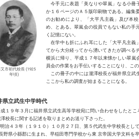
今手元に表題「美なりや翠嵐」なる小冊
か１６ページのＡ５版印刷物である。編集委
のお勧めにより、「大平凡主義」及び本校
め、とある。翠嵐会の役員でもない私の手元
く記憶にない。
在学中も折にふれ耳にした「大平凡主義
てから大分経ってから湧いてきたが調べるチ
横浜に帰り、平成１７年以来懐かしい翠嵐
員会の作業をお手伝いすることになり、この
又市初代校長 (1925
この冊子の中には瀧澤校長が福井県立武
年頃)
ここから私の調査が始まることになる。
井県立武生中学時代
平成１９年３月に福井県立武生高等学校宛に問い合わせをしたとこ
瀧澤校長に関する記述を取りまとめお送り下さった。
明治４３年（１９１０）１０月２７日、第５代武生中学校長とし
長野県小縣郡に生まれ、早稲田専門学校から東 京帝国大学文科を