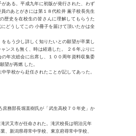
子がある。平成九年に初版が発行された、わず
員のあとがきには第１８代松井 薫子校長先生
の歴史を在校生の皆さんに理解してもらうた
にどうしてこの 小冊子を届けて頂いたかは全
」をもう少し詳しく知りたいとの願望が卒業し
ャンスも無く、時は経過した。 ２６年ぶりに
会の年次総会に出席し、１００周年資料収集委
願望が再燃 した。
生中学校から赴任されたことが記してあった。
ろ庶務部長堀直樹氏が「武生高校７０年史」か
て滝沢又市が任命された。滝沢校長は明治元年
卒業、新潟県尋常中学校、東京府尋常中学校、