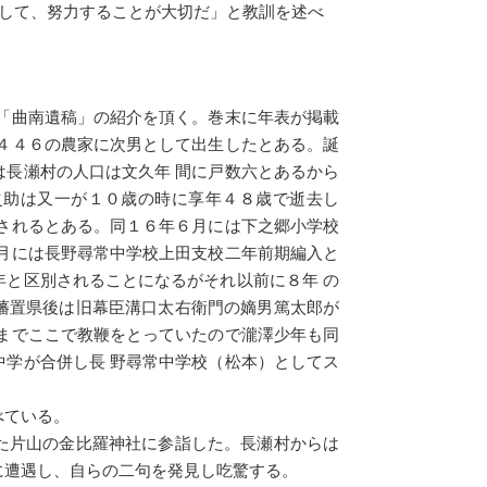
して、努力することが大切だ」と教訓を述べ
「曲南遺稿」の紹介を頂く。巻末に年表が掲載
４４６の農家に次男として出生したとある。誕
長瀬村の人口は文久年 間に戸数六とあるから
之助は又一が１０歳の時に享年４８歳で逝去し
されるとある。同１６年６月には下之郷小学校
月には長野尋常中学校上田支校二年前期編入と
と区別されることになるがそれ以前に８年 の
藩置県後は旧幕臣溝口太右衛門の嫡男篤太郎が
までここで教鞭をとっていたので瀧澤少年も同
学が合併し長 野尋常中学校（松本）としてス
べている。
た片山の金比羅神社に参詣した。長瀬村からは
に遭遇し、自らの二句を発見し吃驚する。