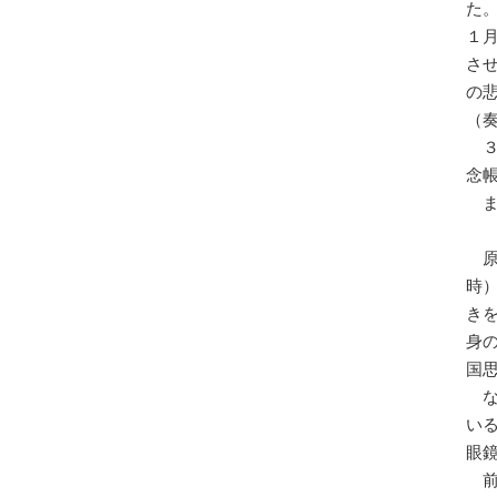
た
１
さ
の
（
念
時
き
身
国
い
眼