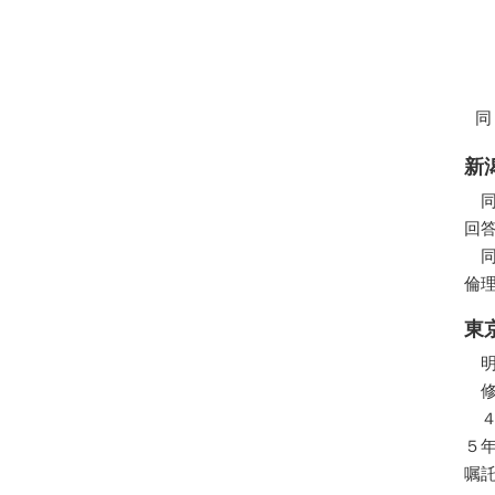
同
新
回
倫
東
５
嘱