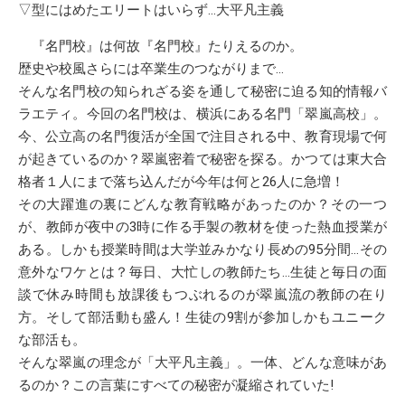
▽型にはめたエリートはいらず…大平凡主義
『名門校』は何故『名門校』たりえるのか。
歴史や校風さらには卒業生のつながりまで…
そんな名門校の知られざる姿を通して秘密に迫る知的情報バ
ラエティ。今回の名門校は、横浜にある名門「翠嵐高校」。
今、公立高の名門復活が全国で注目される中、教育現場で何
が起きているのか？翠嵐密着で秘密を探る。かつては東大合
格者１人にまで落ち込んだが今年は何と26人に急増！
その大躍進の裏にどんな教育戦略があったのか？その一つ
が、教師が夜中の3時に作る手製の教材を使った熱血授業が
ある。しかも授業時間は大学並みかなり長めの95分間…その
意外なワケとは？毎日、大忙しの教師たち…生徒と毎日の面
談で休み時間も放課後もつぶれるのが翠嵐流の教師の在り
方。そして部活動も盛ん！生徒の9割が参加しかもユニーク
な部活も。
そんな翠嵐の理念が「大平凡主義」。一体、どんな意味があ
るのか？この言葉にすべての秘密が凝縮されていた!