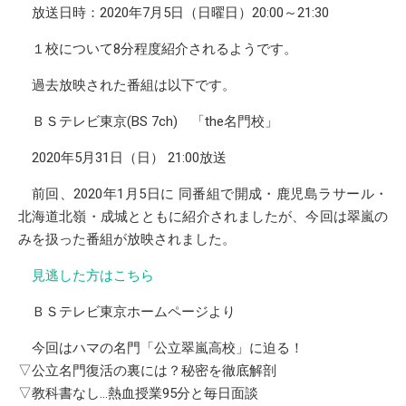
放送日時：2020年7月5日（日曜日）20:00～21:30
１校について8分程度紹介されるようです。
過去放映された番組は以下です。
ＢＳテレビ東京(BS 7ch) 「the名門校」
2020年5月31日（日） 21:00放送
前回、2020年1月5日に 同番組で開成・鹿児島ラサール・
北海道北嶺・成城とともに紹介されましたが、今回は翠嵐の
みを扱った番組が放映されました。
見逃した方はこちら
ＢＳテレビ東京ホームページより
今回はハマの名門「公立翠嵐高校」に迫る！
▽公立名門復活の裏には？秘密を徹底解剖
▽教科書なし…熱血授業95分と毎日面談