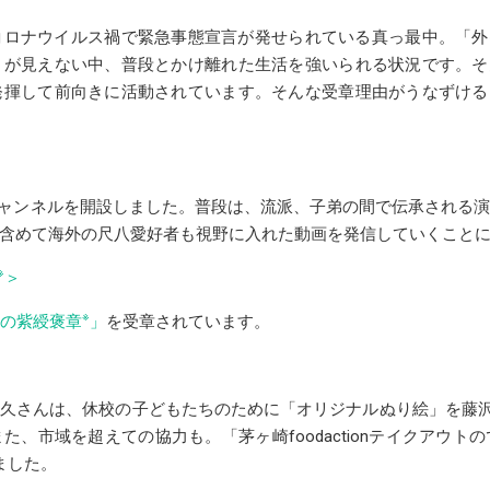
ロナウイルス禍で緊急事態宣言が発せられている真っ最中。「外
きが見えない中、普段とかけ離れた生活を強いられる状況です。そ
発揮して前向きに活動されています。そんな受章理由がうなずける
式チャンネルを開設しました。普段は、流派、子弟の間で伝承される
含めて海外の尺八愛好者も視野に入れた動画を発信していくこと
※
＞
※
の紫綬褒章
」
を受章されています。
久さんは、休校の子どもたちのために「オリジナルぬり絵」を藤
、市域を超えての協力も。「茅ヶ崎foodactionテイクアウ
ました。