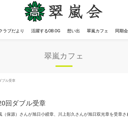
クラブだより
活躍するOB.OG
想い出
翠嵐カフェ
同期会
翠嵐カフェ
ダブル受章
20回ダブル受章
貴風（保源）さんが旭日小綬章、川上彰久さんが旭日双光章を受章され