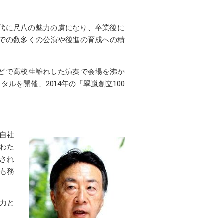
代に尺八の魅力の虜になり、卒業後に
での数多くの公演や後進の育成への積
どで高校生離れした演奏で会場を沸か
ルを開催、2014年の「翠嵐創立100
自社
にわた
され
も務
力と