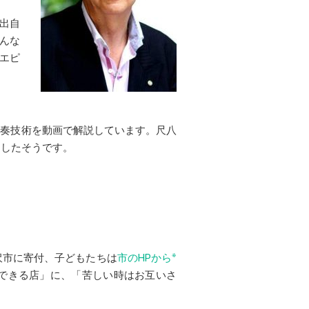
出自
んな
エピ
演奏技術を動画で解説しています。尺八
にしたそうです。
※
沢市に寄付、子どもたちは
市のHPから
トのできる店」に、「苦しい時はお互いさ