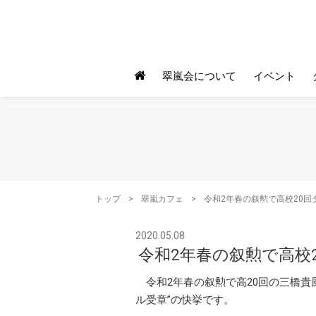
翠嵐会について
イベント
トップ
>
翠嵐カフェ
>
令和2年春の叙勲で高校20回
2020.05.08
令和2年春の叙勲で高校
令和2年春の叙勲で高20回の三橋
ル受章”の快挙です。