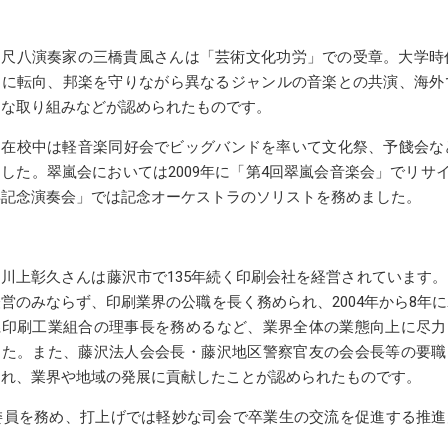
尺八演奏家の三橋貴風さんは「芸術文化功労」での受章。大学時
ロに転向、邦楽を守りながら異なるジャンルの音楽との共演、海外
的な取り組みなどが認められたものです。
在校中は軽音楽同好会でビッグバンドを率いて文化祭、予餞会な
した。翠嵐会においては2009年に「第4回翠嵐会音楽会」でリサイタ
年記念演奏会」では記念オーケストラのソリストを務めました。
川上彰久さんは藤沢市で135年続く印刷会社を経営されています。
営のみならず、印刷業界の公職を長く務められ、2004年から8年
県印刷工業組合の理事長を務めるなど、業界全体の業態向上に尽力
した。また、藤沢法人会会長・藤沢地区警察官友の会会長等の要職
られ、業界や地域の発展に貢献したことが認められたものです。
員を務め、打上げでは軽妙な司会で卒業生の交流を促進する推進