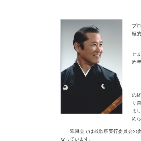
プ
極
せま
周
の経
り
ま
め
翠嵐会では校歌祭実行委員会の委
なっています。