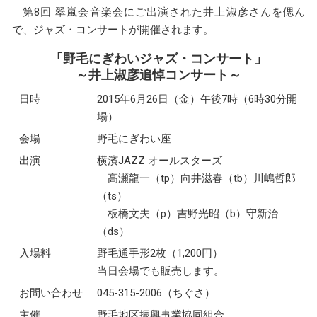
第8回 翠嵐会音楽会にご出演された井上淑彦さんを偲ん
で、ジャズ・コンサートが開催されます。
「野毛にぎわいジャズ・コンサート」
～井上淑彦追悼コンサート～
日時
2015年6月26日（金）午後7時（6時30分開
場）
会場
野毛にぎわい座
出演
横濱JAZZ オールスターズ
高瀬龍一（tp）向井滋春（tb）川嶋哲郎
（ts）
板橋文夫（p）吉野光昭（b）守新治
（ds）
入場料
野毛通手形2枚（1,200円）
当日会場でも販売します。
お問い合わせ
045-315-2006（ちぐさ）
主催
野毛地区振興事業協同組合