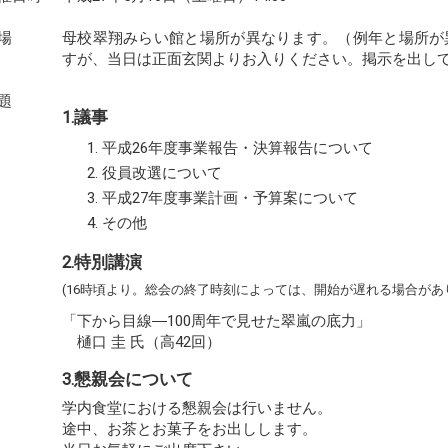
場
母校翠翔みらい館
と場所が異なります。（例年と場所が
すが、
当日は正面玄関よりお入りください。掲示を出し
題
1.議事
平成26年度事業報告・決算報告について
役員改選について
平成27年度事業計画・予算案について
その他
2.特別講演
(16時頃より。総会の終了時刻によっては、開始が遅れる場合があ
「下から目線―100周年で見せた翠嵐の底力」
樋口 圭 氏（高42回）
3.懇親会について
学内食堂における懇親会は行いません。
途中、お茶とお菓子をお出しします。