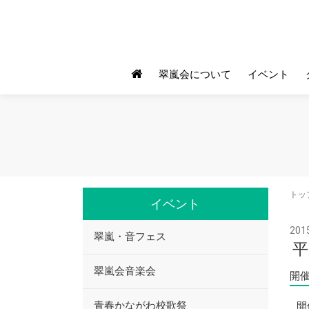
翠嵐会について
イベント
トッ
イベント
2015
翠嵐・音フェス
平
翠嵐会音楽会
開催
青春かながわ校歌祭
開