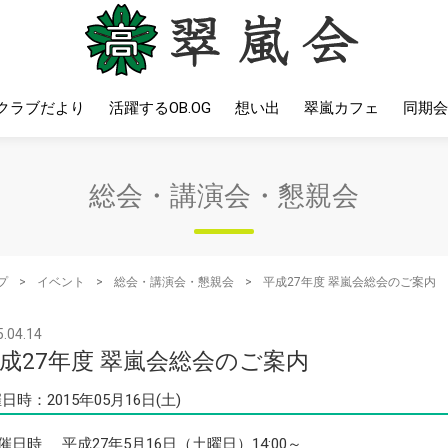
クラブだより
活躍するOB.OG
想い出
翠嵐カフェ
同期会
総会・講演会・懇親会
プ
>
イベント
>
総会・講演会・懇親会
>
平成27年度 翠嵐会総会のご案内
.04.14
成27年度 翠嵐会総会のご案内
日時：2015年05月16日(土)
催日時
平成27年5月16日（土曜日）14:00～