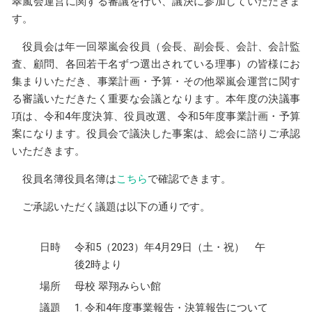
翠嵐会運営に関する審議を行い、議決に参加していただきま
す。
役員会は年一回翠嵐会役員（会長、副会長、会計、会計監
査、顧問、各回若干名ずつ選出されている理事）の皆様にお
集まりいただき、事業計画・予算・その他翠嵐会運営に関す
る審議いただきたく重要な会議となります。本年度の決議事
項は、令和4年度決算、役員改選、令和5年度事業計画・予算
案になります。役員会で議決した事案は、総会に諮りご承認
いただきます。
役員名簿役員名簿は
こちら
で確認できます。
ご承認いただく議題は以下の通りです。
日時
令和5（2023）年4月29日（土・祝） 午
後2時より
場所
母校 翠翔みらい館
議題
令和4年度事業報告・決算報告について