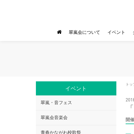
翠嵐会について
イベント
トッ
イベント
2018
翠嵐・音フェス
「
翠嵐会音楽会
開催
青春かながわ校歌祭