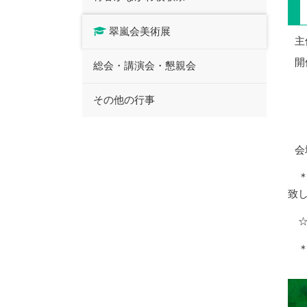
翠嵐会美術展
主
開
総会・講演会・懇親会
その他の行事
会
致