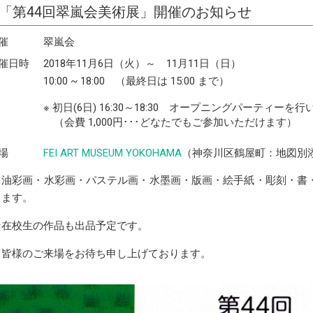
「第44回翠嵐会美術展」開催のお知らせ
催
翠嵐会
催日時
2018年11月6日（火）～ 11月11日（日）
10:00 ~ 18:00 （最終日は 15:00 まで）
※ 初日(6日) 16:30～18:30 オープニングパーティーを
（会費 1,000円･･･どなたでもご参加いただけます）
場
FEI ART MUSEUM YOKOHAMA
（神奈川区鶴屋町：地図別
＊油彩画・水彩画・パステル画・水墨画・版画・絵手紙・彫刻・書・写
します。
☆在校生の作品も出品予定です。
＊皆様のご来場をお待ち申し上げております。