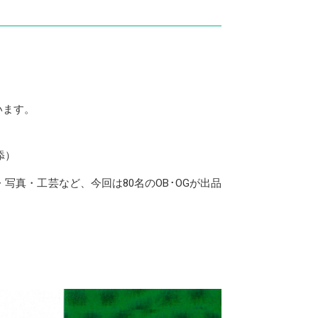
行います。
添）
真・工芸など、今回は80名のOB･OGが出品