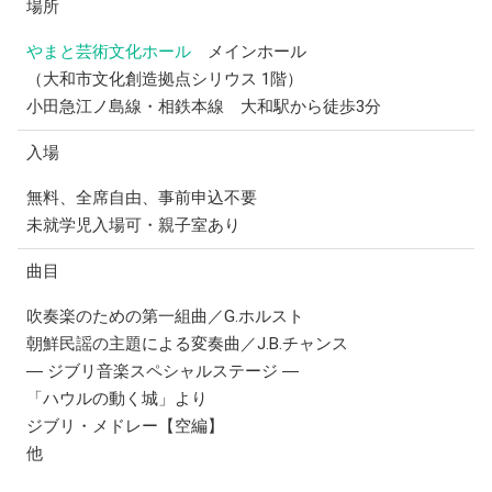
場所
やまと芸術文化ホール
メインホール
（大和市文化創造拠点シリウス 1階）
小田急江ノ島線・相鉄本線 大和駅から徒歩3分
入場
無料、全席自由、事前申込不要
未就学児入場可・親子室あり
曲目
吹奏楽のための第一組曲／G.ホルスト
朝鮮民謡の主題による変奏曲／J.B.チャンス
― ジブリ音楽スペシャルステージ ―
「ハウルの動く城」より
ジブリ・メドレー【空編】
他