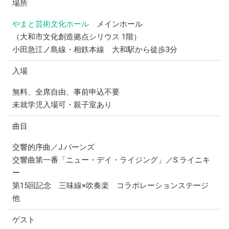
場所
やまと芸術文化ホール
メインホール
（大和市文化創造拠点シリウス 1階）
小田急江ノ島線・相鉄本線 大和駅から徒歩3分
入場
無料、全席自由、事前申込不要
未就学児入場可・親子室あり
曲目
交響的序曲／J.バーンズ
交響曲第一番「ニュー・デイ・ライジング」／S.ライニキ
ー
第15回記念 三味線×吹奏楽 コラボレーションステージ
他
ゲスト